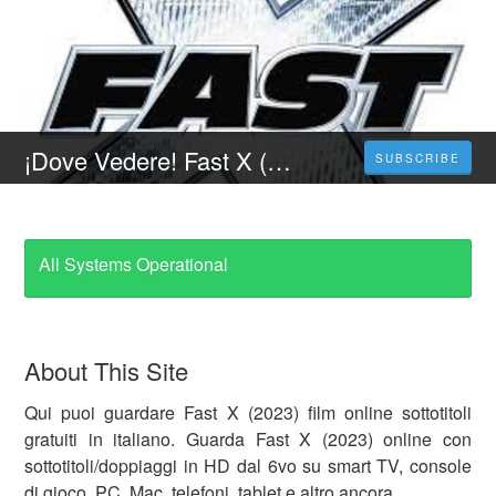
¡Dove Vedere! Fast X (2023) Streaming Ita Film Senza Limiti
SUBSCRIBE
All Systems Operational
About This Site
Qui puoi guardare Fast X (2023) film online sottotitoli
gratuiti in italiano. Guarda Fast X (2023) online con
sottotitoli/doppiaggi in HD dal 6vo su smart TV, console
di gioco, PC, Mac, telefoni, tablet e altro ancora.